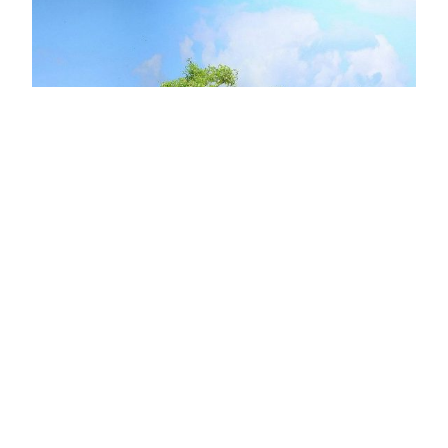
Gastanlage Marienfeld – Dietmar Allekotte
Küsten, Häfen, Strände – Wellenrauschen.
31. August 2019