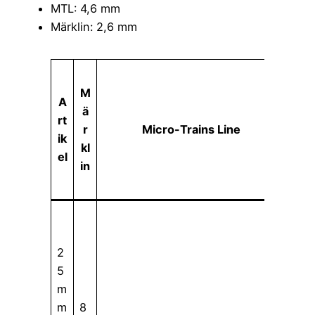
MTL: 4,6 mm
Märklin: 2,6 mm
R
M
o
A
ä
k
rt
r
Micro-Trains Line
u
ik
kl
h
el
in
a
n
R
0
2
3
5
0
m
H
m
8
ol